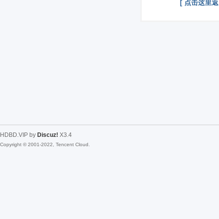
[ 点击这里返
HDBD.VIP by
Discuz!
X3.4
Copyright © 2001-2022, Tencent Cloud.