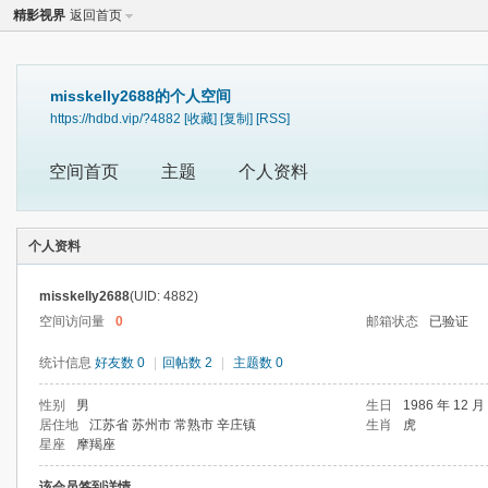
精影视界
返回首页
misskelly2688的个人空间
https://hdbd.vip/?4882
[收藏]
[复制]
[RSS]
空间首页
主题
个人资料
个人资料
misskelly2688
(UID: 4882)
空间访问量
0
邮箱状态
已验证
统计信息
好友数 0
|
回帖数 2
|
主题数 0
性别
男
生日
1986 年 12 月
居住地
江苏省 苏州市 常熟市 辛庄镇
生肖
虎
星座
摩羯座
该会员签到详情