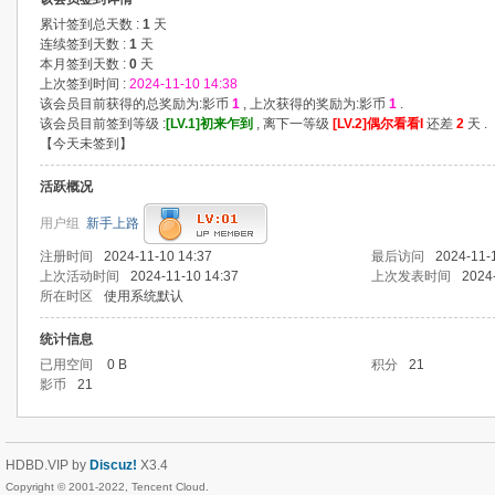
累计签到总天数 :
1
天
连续签到天数 :
1
天
本月签到天数 :
0
天
上次签到时间 :
2024-11-10 14:38
该会员目前获得的总奖励为:影币
1
, 上次获得的奖励为:影币
1
.
该会员目前签到等级 :
[LV.1]初来乍到
, 离下一等级
[LV.2]偶尔看看I
还差
2
天 .
【
今天未签到
】
活跃概况
用户组
新手上路
注册时间
2024-11-10 14:37
最后访问
2024-11-
上次活动时间
2024-11-10 14:37
上次发表时间
2024
所在时区
使用系统默认
统计信息
已用空间
0 B
积分
21
影币
21
HDBD.VIP by
Discuz!
X3.4
Copyright © 2001-2022, Tencent Cloud.