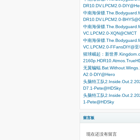
DR10.DV.LPCM2.0-DIY@He
中南海保镖.The.Bodyguard.from
DR10.DV.LPCM2.0-BHYS@O
中南海保镖.The.Bodyguard.from
VC.LPCM2.0-XQN@CMCT
中南海保镖.The.Bodyguard.from
VC.LPCM2.0-FFansDIY@
猩球崛起：新世界.Kingdom.of.the.
2160p.HDR10.Atmos.TrueH
无翼蝙蝠.Bat.Without.Wings.
A2.0-DIY@Hero
头脑特工队2.Inside.Out.2.2024
D7.1-Pete@HDSky
头脑特工队2.Inside.Out.2.2024
1-Pete@HDSky
留言板
现在还没有留言