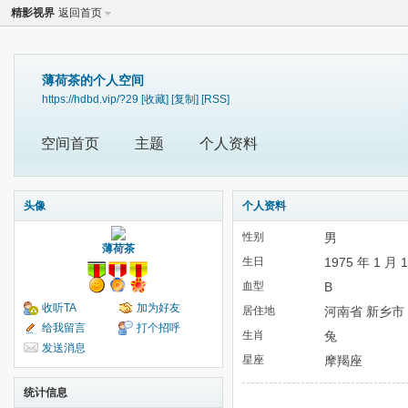
精影视界
返回首页
薄荷茶的个人空间
https://hdbd.vip/?29
[收藏]
[复制]
[RSS]
空间首页
主题
个人资料
头像
个人资料
性别
男
薄荷茶
生日
1975 年 1 月 
血型
B
收听TA
加为好友
居住地
河南省 新乡市
给我留言
打个招呼
生肖
兔
发送消息
星座
摩羯座
统计信息